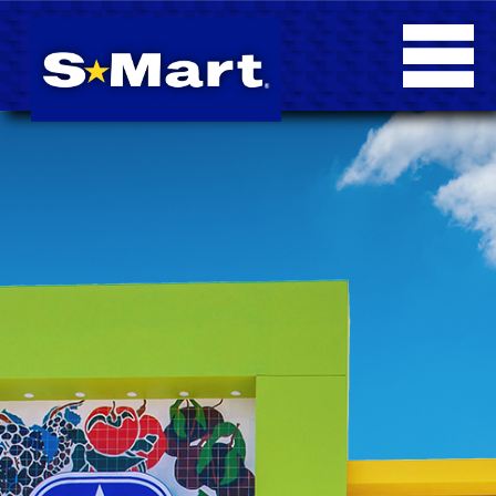
Ofertas
Sucursales
Blog
-blog_cat
Contacto
Facturación
Monederoelectronico